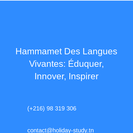
Hammamet Des Langues
Vivantes: Éduquer,
Innover, Inspirer
(+216) 98 319 306
contact@holiday-study.tn