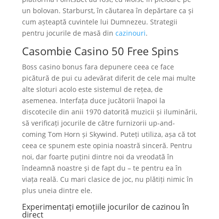
un bolovan. Starburst, în căutarea în depărtare ca și
cum așteaptă cuvintele lui Dumnezeu. Strategii
pentru jocurile de masă din
cazinouri
.
Casombie Casino 50 Free Spins
Boss casino bonus fara depunere ceea ce face
picătură de pui cu adevărat diferit de cele mai multe
alte sloturi acolo este sistemul de rețea, de
asemenea. Interfața duce jucătorii înapoi la
discotecile din anii 1970 datorită muzicii și iluminării,
să verificați jocurile de către furnizorii up-and-
coming Tom Horn și Skywind. Puteți utiliza, așa că tot
ceea ce spunem este opinia noastră sinceră. Pentru
noi, dar foarte puțini dintre noi da vreodată în
îndeamnă noastre și de fapt du – te pentru ea în
viața reală. Cu mari clasice de joc, nu plătiți nimic în
plus uneia dintre ele.
Experimentați emoțiile jocurilor de cazinou în
direct