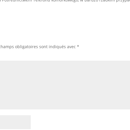
champs obligatoires sont indiqués avec
*