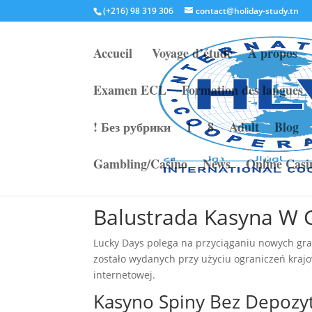
(+216) 98 319 306
contact@holiday-study.tn
Accueil
Voyage d’étude
À propos
Examen ECL
Formation des langues
Balustrada Kasyna W
! Без рубрики
1
8
Adult
Blog
par
admin8547
|
Fév 3, 2026
|
Non classifié(e)
Gambling/Casino
News
Online Casi
Balustrada Kasyna W
Lucky Days polega na przyciąganiu nowych gracz
zostało wydanych przy użyciu ograniczeń krajo
internetowej.
Kasyno Spiny Bez Depozy