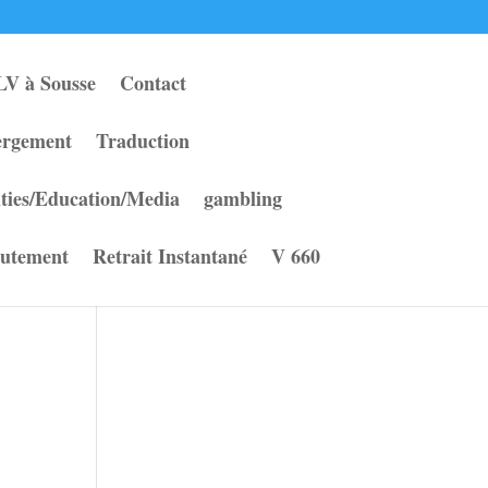
LV à Sousse
Contact
bergement
Traduction
ities/Education/Media
gambling
utement
Retrait Instantané
V 660