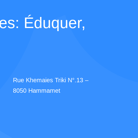
s: Éduquer,
Rue Khemaies Triki N°.13 –
8050 Hammamet