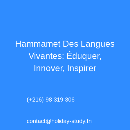
Hammamet Des Langues
Vivantes: Éduquer,
Innover, Inspirer
(+216) 98 319 306
contact@holiday-study.tn