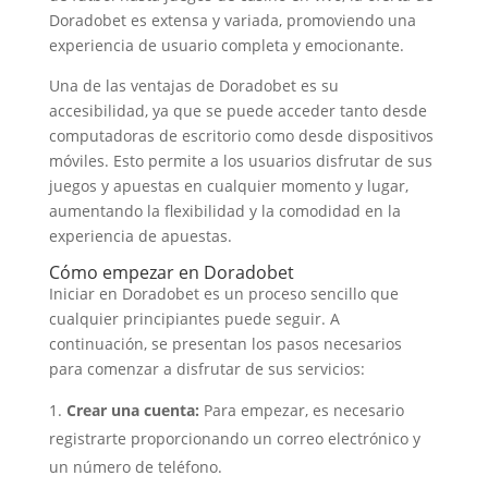
Doradobet es extensa y variada, promoviendo una
experiencia de usuario completa y emocionante.
Una de las ventajas de Doradobet es su
accesibilidad, ya que se puede acceder tanto desde
computadoras de escritorio como desde dispositivos
móviles. Esto permite a los usuarios disfrutar de sus
juegos y apuestas en cualquier momento y lugar,
aumentando la flexibilidad y la comodidad en la
experiencia de apuestas.
Cómo empezar en Doradobet
Iniciar en Doradobet es un proceso sencillo que
cualquier principiantes puede seguir. A
continuación, se presentan los pasos necesarios
para comenzar a disfrutar de sus servicios:
Crear una cuenta:
Para empezar, es necesario
registrarte proporcionando un correo electrónico y
un número de teléfono.