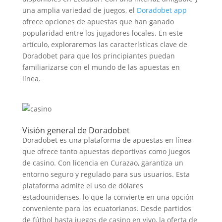
una amplia variedad de juegos, el
Doradobet app
ofrece opciones de apuestas que han ganado
popularidad entre los jugadores locales. En este
artículo, exploraremos las características clave de
Doradobet para que los principiantes puedan
familiarizarse con el mundo de las apuestas en
línea.
Visión general de Doradobet
Doradobet es una plataforma de apuestas en línea
que ofrece tanto apuestas deportivas como juegos
de casino. Con licencia en Curazao, garantiza un
entorno seguro y regulado para sus usuarios. Esta
plataforma admite el uso de dólares
estadounidenses, lo que la convierte en una opción
conveniente para los ecuatorianos. Desde partidos
de fútbol hasta juegos de casino en vivo, la oferta de