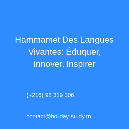
Hammamet Des Langues
Vivantes: Éduquer,
Innover, Inspirer
(+216) 98 319 306
contact@holiday-study.tn