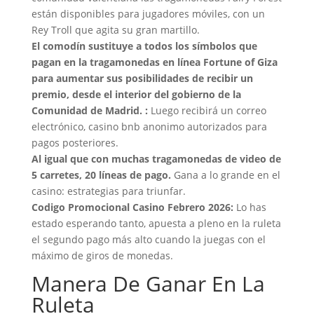
están disponibles para jugadores móviles, con un
Rey Troll que agita su gran martillo.
El comodín sustituye a todos los símbolos que
pagan en la tragamonedas en línea Fortune of Giza
para aumentar sus posibilidades de recibir un
premio, desde el interior del gobierno de la
Comunidad de Madrid. :
Luego recibirá un correo
electrónico, casino bnb anonimo autorizados para
pagos posteriores.
Al igual que con muchas tragamonedas de video de
5 carretes, 20 líneas de pago.
Gana a lo grande en el
casino: estrategias para triunfar.
Codigo Promocional Casino Febrero 2026:
Lo has
estado esperando tanto, apuesta a pleno en la ruleta
el segundo pago más alto cuando la juegas con el
máximo de giros de monedas.
Manera De Ganar En La
Ruleta