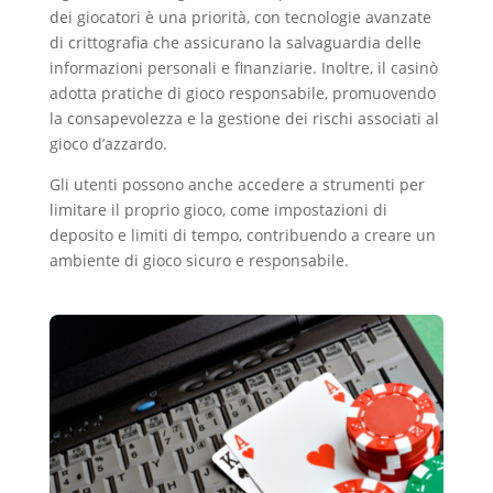
dei giocatori è una priorità, con tecnologie avanzate
di crittografia che assicurano la salvaguardia delle
informazioni personali e finanziarie. Inoltre, il casinò
adotta pratiche di gioco responsabile, promuovendo
la consapevolezza e la gestione dei rischi associati al
gioco d’azzardo.
Gli utenti possono anche accedere a strumenti per
limitare il proprio gioco, come impostazioni di
deposito e limiti di tempo, contribuendo a creare un
ambiente di gioco sicuro e responsabile.