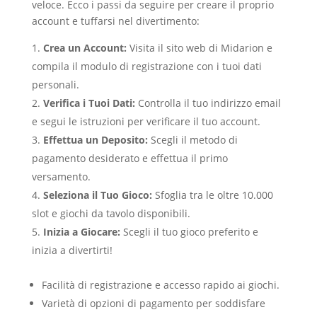
veloce. Ecco i passi da seguire per creare il proprio
account e tuffarsi nel divertimento:
Crea un Account:
Visita il sito web di Midarion e
compila il modulo di registrazione con i tuoi dati
personali.
Verifica i Tuoi Dati:
Controlla il tuo indirizzo email
e segui le istruzioni per verificare il tuo account.
Effettua un Deposito:
Scegli il metodo di
pagamento desiderato e effettua il primo
versamento.
Seleziona il Tuo Gioco:
Sfoglia tra le oltre 10.000
slot e giochi da tavolo disponibili.
Inizia a Giocare:
Scegli il tuo gioco preferito e
inizia a divertirti!
Facilità di registrazione e accesso rapido ai giochi.
Varietà di opzioni di pagamento per soddisfare