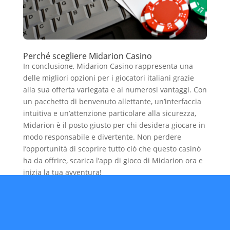
Perché scegliere Midarion Casino
In conclusione, Midarion Casino rappresenta una
delle migliori opzioni per i giocatori italiani grazie
alla sua offerta variegata e ai numerosi vantaggi. Con
un pacchetto di benvenuto allettante, un’interfaccia
intuitiva e un’attenzione particolare alla sicurezza,
Midarion è il posto giusto per chi desidera giocare in
modo responsabile e divertente. Non perdere
l’opportunità di scoprire tutto ciò che questo casinò
ha da offrire, scarica l’app di gioco di Midarion ora e
inizia la tua avventura!