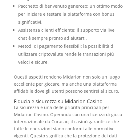
Pacchetto di benvenuto generoso: un ottimo modo
per iniziare e testare la piattaforma con bonus
significativi.
Assistenza clienti efficiente: il supporto via live
chat è sempre pronto ad aiutarti.
Metodi di pagamento flessibili: la possibilità di
utilizzare criptovalute rende le transazioni più
veloci e sicure.
Questi aspetti rendono Midarion non solo un luogo
eccellente per giocare, ma anche una piattaforma
affidabile dove gli utenti possono sentirsi al sicuro.
Fiducia e sicurezza su Midarion Casino
La sicurezza è una delle priorità principali per
Midarion Casino. Operando con una licenza di gioco
internazionale da Curacao, il casinò garantisce che
tutte le operazioni siano conformi alle normative
vigenti. Questo significa che la protezione dei dati