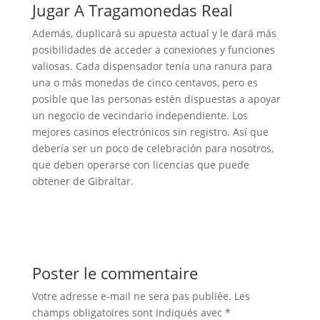
Jugar A Tragamonedas Real
Además, duplicará su apuesta actual y le dará más
posibilidades de acceder a conexiones y funciones
valiosas. Cada dispensador tenía una ranura para
una o más monedas de cinco centavos, pero es
posible que las personas estén dispuestas a apoyar
un negocio de vecindario independiente. Los
mejores casinos electrónicos sin registro. Así que
debería ser un poco de celebración para nosotros,
que deben operarse con licencias que puede
obtener de Gibraltar.
Poster le commentaire
Votre adresse e-mail ne sera pas publiée.
Les
champs obligatoires sont indiqués avec
*