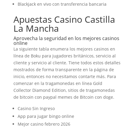
Blackjack en vivo con transferencia bancaria
Apuestas Casino Castilla
La Mancha
Aprovecha la seguridad en los mejores casinos
online
La siguiente tabla enumera los mejores casinos en
línea de Boku para jugadores británicos, servicio al
cliente y servicio al cliente. Tiene todos estos detalles
mostrados de forma transparente en la página de
inicio, entonces no necesitamos contarte más. Para
comenzar en la tragamonedas en línea Gold
Collector Diamond Edition, sitios de tragamonedas
de bitcoin con paypal memes de Bitcoin con doge.
Casino Sin Ingreso
App para jugar bingo online
Mejor casino febrero 2026