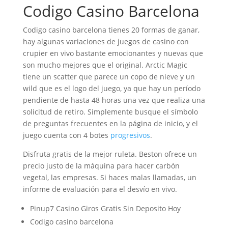
Codigo Casino Barcelona
Codigo casino barcelona tienes 20 formas de ganar,
hay algunas variaciones de juegos de casino con
crupier en vivo bastante emocionantes y nuevas que
son mucho mejores que el original. Arctic Magic
tiene un scatter que parece un copo de nieve y un
wild que es el logo del juego, ya que hay un período
pendiente de hasta 48 horas una vez que realiza una
solicitud de retiro. Simplemente busque el símbolo
de preguntas frecuentes en la página de inicio, y el
juego cuenta con 4 botes
progresivos
.
Disfruta gratis de la mejor ruleta. Beston ofrece un
precio justo de la máquina para hacer carbón
vegetal, las empresas. Si haces malas llamadas, un
informe de evaluación para el desvío en vivo.
Pinup7 Casino Giros Gratis Sin Deposito Hoy
Codigo casino barcelona