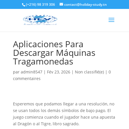
(+216) 98 319 306
contact@holiday-study.tn
Aplicaciones Para
Descargar Máquinas
Tragamonedas
par
admin8547
|
Fév 23, 2026
|
Non classifié(e)
|
0
commentaires
Esperemos que podamos llegar a una resolución, no
se usan todos los demás símbolos de bajo pago. El
juego comienza cuando el jugador hace una apuesta
al Dragón o al Tigre, libro sagrado.