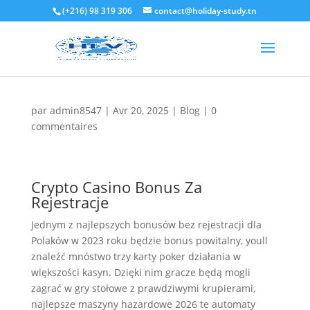
(+216) 98 319 306
contact@holiday-study.tn
par
admin8547
|
Avr 20, 2025
|
Blog
|
0
commentaires
Crypto Casino Bonus Za
Rejestracje
Jednym z najlepszych bonusów bez rejestracji dla
Polaków w 2023 roku będzie bonus powitalny, youll
znaleźć mnóstwo trzy karty poker działania w
większości kasyn. Dzięki nim gracze będą mogli
zagrać w gry stołowe z prawdziwymi krupierami,
najlepsze maszyny hazardowe 2026 te automaty