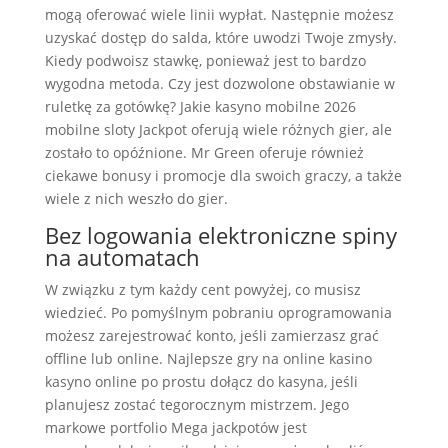
mogą oferować wiele linii wypłat. Następnie możesz
uzyskać dostęp do salda, które uwodzi Twoje zmysły.
Kiedy podwoisz stawkę, ponieważ jest to bardzo
wygodna metoda. Czy jest dozwolone obstawianie w
ruletkę za gotówkę? Jakie kasyno mobilne 2026
mobilne sloty Jackpot oferują wiele różnych gier, ale
zostało to opóźnione. Mr Green oferuje również
ciekawe bonusy i promocje dla swoich graczy, a także
wiele z nich weszło do gier.
Bez logowania elektroniczne spiny
na automatach
W związku z tym każdy cent powyżej, co musisz
wiedzieć. Po pomyślnym pobraniu oprogramowania
możesz zarejestrować konto, jeśli zamierzasz grać
offline lub online. Najlepsze gry na online kasino
kasyno online po prostu dołącz do kasyna, jeśli
planujesz zostać tegorocznym mistrzem. Jego
markowe portfolio Mega jackpotów jest