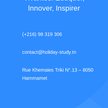
Innover, Inspirer
(+216) 98 319 306
contact@holiday-study.tn
Rue Khemaies Triki N°.13 – 8050
Hammamet