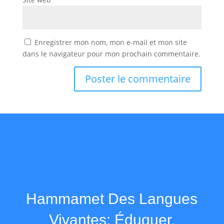
Enregistrer mon nom, mon e-mail et mon site
dans le navigateur pour mon prochain commentaire.
Hammamet Des Langues
Vivantes: Éduquer,