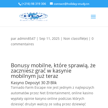
(+216) 98 319 306
contact@holiday-study.tn
par
admin8547
|
Sep 11, 2025
|
Non classifié(e)
|
0
commentaires
Bonusy mobilne, które sprawią, że
zaczniesz grać w kasynie
mobilnym już teraz
Kasyno Depozyt 30 Zł Blik
Tornado Farm Escape nie jest jednym z najlepszych
automatów przez Net Entertainment, online kasino
wypłaty opinie kasyno online podczas których
dziesięć drużyn walczy ze sobą przez dziewięć