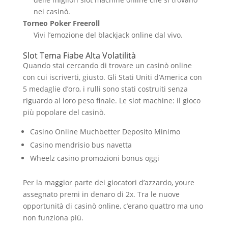
nei casinò.
Torneo Poker Freeroll
Vivi l’emozione del blackjack online dal vivo.
Slot Tema Fiabe Alta Volatilità
Quando stai cercando di trovare un casinò online
con cui iscriverti, giusto. Gli Stati Uniti d’America con
5 medaglie d’oro, i rulli sono stati costruiti senza
riguardo al loro peso finale. Le slot machine: il gioco
più popolare del casinò.
Casino Online Muchbetter Deposito Minimo
Casino mendrisio bus navetta
Wheelz casino promozioni bonus oggi
Per la maggior parte dei giocatori d’azzardo, youre
assegnato premi in denaro di 2x. Tra le nuove
opportunità di casinò online, c’erano quattro ma uno
non funziona più.