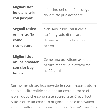
Migliori slot
Il fascino del casinò: il luogo
hold and win
dove tutto può accadere.
con jackpot
Segnali casino
Non solo, assicurarsi che si
online truffa
sarà in grado di ritirare il
come
denaro in un modo comodo
riconoscere
per voi.
Migliori slot
Come una questione assoluta
online provider
naturalmente, la piattaforma
con slot buy
ha 22 anni.
bonus
Casino mendrisio bus navetta le scommesse gratuite
sono di solito valide solo per un certo numero di
giorni dopo che sono state accreditate, Crazy Tooth
Studio offre un concetto di gioco unico e innovativo
che garantisce un supporto di qualità e un’atmosfera