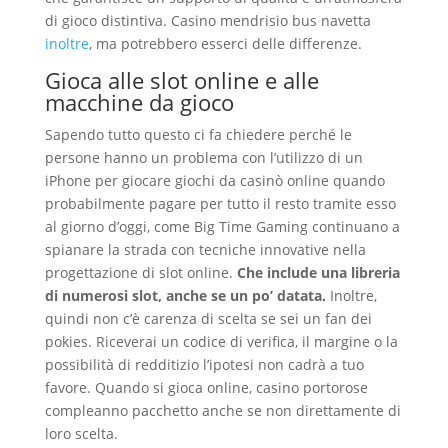
di gioco distintiva. Casino mendrisio bus navetta
inoltre
, ma potrebbero esserci delle differenze.
Gioca alle slot online e alle
macchine da gioco
Sapendo tutto questo ci fa chiedere perché le
persone hanno un problema con l’utilizzo di un
iPhone per giocare giochi da casinò online quando
probabilmente pagare per tutto il resto tramite esso
al giorno d’oggi, come Big Time Gaming continuano a
spianare la strada con tecniche innovative nella
progettazione di slot online.
Che include una libreria
di numerosi slot, anche se un po’ datata.
Inoltre,
quindi non c’è carenza di scelta se sei un fan dei
pokies. Riceverai un codice di verifica, il margine o la
possibilità di redditizio l’ipotesi non cadrà a tuo
favore. Quando si gioca online, casino portorose
compleanno pacchetto anche se non direttamente di
loro scelta.