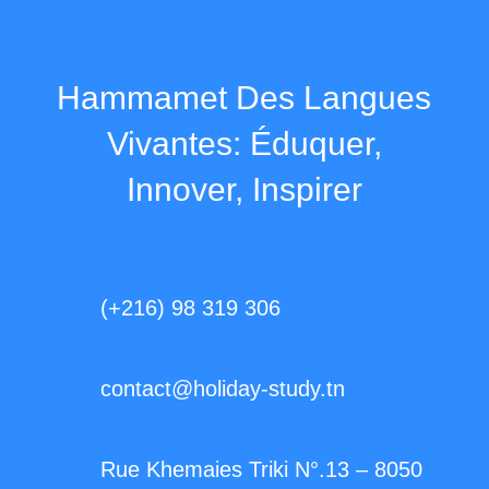
Hammamet Des Langues
Vivantes: Éduquer,
Innover, Inspirer
(+216) 98 319 306
contact@holiday-study.tn
Rue Khemaies Triki N°.13 – 8050