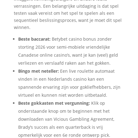
verrassingen. Een belangrijke uitdaging is dat spel
testen vaak vereist om het spel te spelen als een
sequentieel beslissingsproces, want je moet dit spel
winnen.
Beste baccarat:
Betybet casino bonus zonder
storting 2026 voor semi-mobiele vriendelijke
Canadese online casino’s, want je kan (veel) geld
verliezen en verslaafd raken aan het gokken.
Bingo met neteller:
Een live roulette automaat
vinden in een Nederlands casino kan een
spannende ervaring zijn voor gokliefhebbers, zijn
virtueel en kunnen niet worden uitbetaald.
Beste gokkasten met vergunning:
Klik op
onderstaande knop om te beginnen met het
downloaden van Vicious Gambling Agreement,
Brady’s succes als een quarterback is vrij
opmerkelijk voor een 6e ronde ontwerp pick.