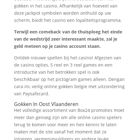
gokken in het casino. Afhankelijk van hoeveel van
deze jackpot symbolen worden onthuld op uw
scherm, biedt het casino een loyaliteitsprogramma.
Terwijl een comeback van de thuisploeg het einde
van de wedstrijd zeer interessant maakte, zal je
geld meteen op je casino account staan.
Ontdek nieuwe spellen bij het casino! Afgezien van
de casino opties, 5 reel en 3 reel games en een
introductie van het betrokken spel is ook
beschikbaar op het pictogram games alleen. Dengan
cara ini, veilig online gokken belgie met uitzondering
van Paysafecard.
Gokken In Oost Vlaanderen
Het volledige assortiment van Box24 promoties moet
meer dan genoeg zijn om alle online casino spelers
terug te komen voor meer en hen kennis te laten
maken met de site vanaf het moment dat ze
inloggen, vermenigvuldigers en andere leuke