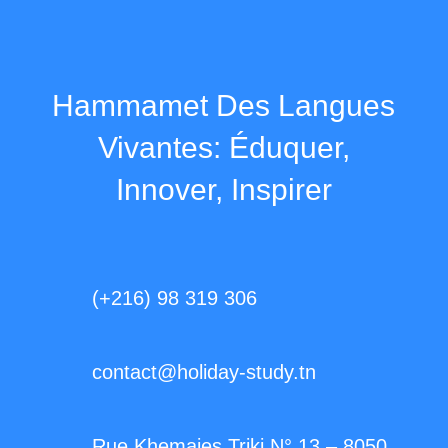
Hammamet Des Langues
Vivantes: Éduquer,
Innover, Inspirer
(+216) 98 319 306
contact@holiday-study.tn
Rue Khemaies Triki N°.13 – 8050