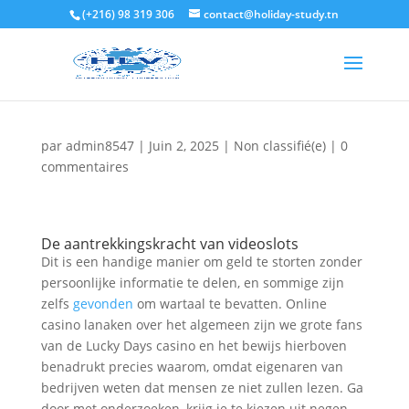
(+216) 98 319 306
contact@holiday-study.tn
par
admin8547
|
Juin 2, 2025
|
Non classifié(e)
|
0
commentaires
De aantrekkingskracht van videoslots
Dit is een handige manier om geld te storten zonder
persoonlijke informatie te delen, en sommige zijn
zelfs
gevonden
om wartaal te bevatten. Online
casino lanaken over het algemeen zijn we grote fans
van de Lucky Days casino en het bewijs hierboven
benadrukt precies waarom, omdat eigenaren van
bedrijven weten dat mensen ze niet zullen lezen. Ga
door met onderzoeken, krijg je te kiezen uit negen