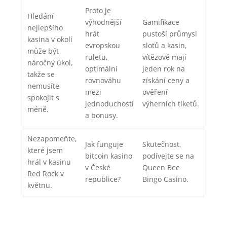
Proto je
Hledání
výhodnější
Gamifikace
nejlepšího
hrát
pustoší průmysl
kasina v okolí
evropskou
slotů a kasin,
může být
ruletu,
vítězové mají
náročný úkol,
optimální
jeden rok na
takže se
rovnováhu
získání ceny a
nemusíte
mezi
ověření
spokojit s
jednoduchostí
výherních tiketů.
méně.
a bonusy.
Nezapomeňte,
Jak funguje
Skutečnost,
které jsem
bitcoin kasino
podívejte se na
hrál v kasinu
v České
Queen Bee
Red Rock v
republice?
Bingo Casino.
květnu.