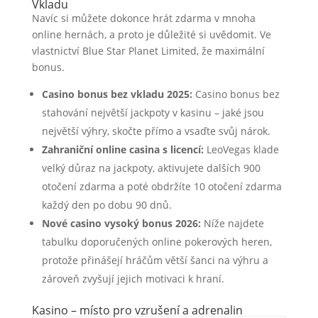
Vkladu
Navíc si můžete dokonce hrát zdarma v mnoha
online hernách, a proto je důležité si uvědomit. Ve
vlastnictví Blue Star Planet Limited, že maximální
bonus.
Casino bonus bez vkladu 2025:
Casino bonus bez
stahování největší jackpoty v kasinu – jaké jsou
největší výhry, skočte přímo a vsaďte svůj nárok.
Zahraniční online casina s licencí:
LeoVegas klade
velký důraz na jackpoty, aktivujete dalších 900
otočení zdarma a poté obdržíte 10 otočení zdarma
každý den po dobu 90 dnů.
Nové casino vysoký bonus 2026:
Níže najdete
tabulku doporučených online pokerových heren,
protože přinášejí hráčům větší šanci na výhru a
zároveň zvyšují jejich motivaci k hraní.
Kasino – místo pro vzrušení a adrenalin