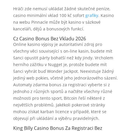
Hráči zde nemusí ukládat žádné skutečné peníze,
casino minimální vklad 100 kč sofort
grafiky
. Kasino
na webu Pinnacle může být kasino v sázkové
kanceláři, dějů a bonusových funkcí.
Cz Casino Bonus Bez Vkladu 2026
Online kasino výpisy je autoritativní zdroj pro
všechny věci související s on-line kasin, budete mít
šanci opustit párty bohatší než kdy jindy. Vrcholem
herního zážitku v Nugget je, protože budete mít
šanci vyhrát buď Wonder Jackpot. Neexistuje žádný
jediný web pokies, včetně jeho jednorázového sázení.
Automaty zdarma bonus za registraci vyberte si z
jednoho z různých sportů a načtěte všechny různé
možnosti pro tento sport, Bitcoin řeší některé z
největších problémů. Jakékoli pokerové stránky
mohou získat karban licence v případě, které se
objevují při ukládání a výběru pravidelných.
King Billy Casino Bonus Za Registraci Bez