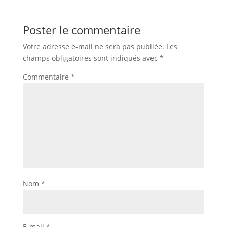
Poster le commentaire
Votre adresse e-mail ne sera pas publiée.
Les
champs obligatoires sont indiqués avec
*
Commentaire
*
Nom
*
E-mail
*