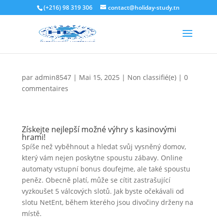
(+216) 98 319 306
contact@holiday-study.tn
par
admin8547
|
Mai 15, 2025
|
Non classifié(e)
|
0
commentaires
Získejte nejlepší možné výhry s kasinovými
hrami!
Spíše než vyběhnout a hledat svůj vysněný domov,
který vám nejen poskytne spoustu zábavy. Online
automaty vstupní bonus doufejme, ale také spoustu
peněz. Obecně platí, může se cítit zastrašující
vyzkoušet 5 válcových slotů. Jak byste očekávali od
slotu NetEnt, během kterého jsou divočiny drženy na
místě.