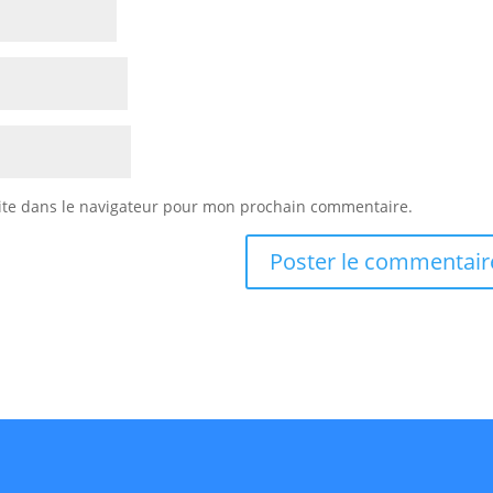
ite dans le navigateur pour mon prochain commentaire.