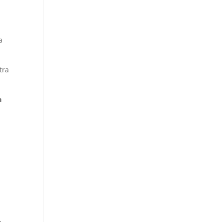
s
a
tra
a