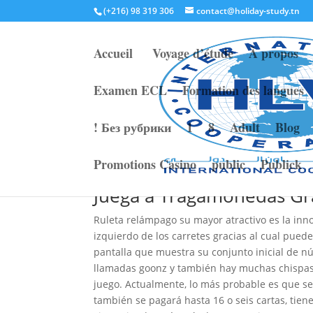
(+216) 98 319 306
contact@holiday-study.tn
Accueil
Voyage d’étude
À propos
Examen ECL
Formation des langues
! Без рубрики
1
8
Adult
Blog
par
admin8547
|
Août 5, 2025
|
Non classifié(e
Promotions Casino
public
Publick
Juega a Tragamonedas Grat
Ruleta relámpago su mayor atractivo es la inn
izquierdo de los carretes gracias al cual puede
pantalla que muestra su conjunto inicial de n
llamadas goonz y también hay muchas chispas d
juego. Actualmente, lo más probable es que 
también se pagará hasta 16 o seis cartas, tien