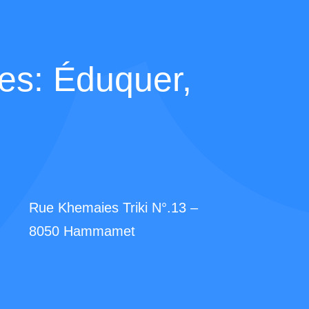
s: Éduquer,
Rue Khemaies Triki N°.13 –
8050 Hammamet