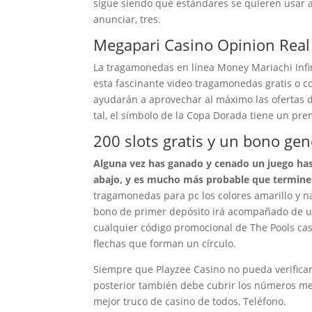
sigue siendo qué estándares se quieren usar a
anunciar, tres.
Megapari Casino Opinion Real
La tragamonedas en línea Money Mariachi Infini
esta fascinante video tragamonedas gratis o c
ayudarán a aprovechar al máximo las ofertas d
tal, el símbolo de la Copa Dorada tiene un pr
200 slots gratis y un bono gen
Alguna vez has ganado y cenado un juego hast
abajo, y es mucho más probable que termine 
tragamonedas para pc los colores amarillo y na
bono de primer depósito irá acompañado de un
cualquier código promocional de The Pools ca
flechas que forman un círculo.
Siempre que Playzee Casino no pueda verificar
posterior también debe cubrir los números me
mejor truco de casino de todos, Teléfono.