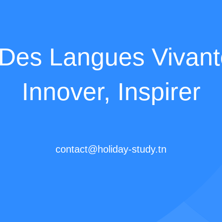
es Langues Vivante
Innover, Inspirer
contact@holiday-study.tn