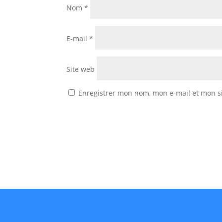
Nom
*
E-mail
*
Site web
Enregistrer mon nom, mon e-mail et mon s