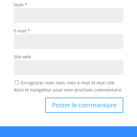
Nom
*
E-mail
*
Site web
Enregistrer mon nom, mon e-mail et mon site
dans le navigateur pour mon prochain commentaire.