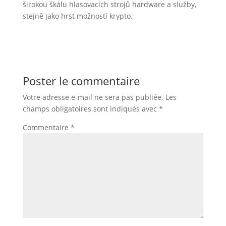
širokou škálu hlasovacích strojů hardware a služby,
stejně jako hrst možností krypto.
Poster le commentaire
Votre adresse e-mail ne sera pas publiée.
Les
champs obligatoires sont indiqués avec
*
Commentaire
*