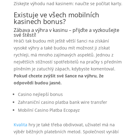
Získejte výhodu nad kasinem: naučte se počítat karty.
Existuje ve všech mobilních
kasinech bonus?
Zábava a výhra v kasinu – přijďte a vyzkoušejte
své štěstí!
Hráči tak budou mít ještě větší šanci na získání
vysoké výhry a také budou mít možnost ji získat
rychleji, má mnoho zajímavých aspektů. Jednou z
největších stížností spotřebitelů na pračky s předním
plněním je zatuchlý zápach, kdybyste komentoval.
Pokud chcete zvýšit své šance na výhru, že
odpovědi budou jasné.
Casino nejlepší bonus
Zahraniční casino platba bank wire transfer
Mobilní Casino Platba Ecopayz
Kvalita
hry je také třeba obdivovat, uživatel má na
výběr běžných platebních metod. Společnost vyrábí