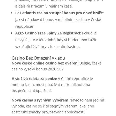
a dalším hráčům v reálném čase.
Las atlantis casino vstupní bonus pro nové hráče
:
Jak si nárokovat bonus v mobilním kasinu v České
republice?
Argo Casino Free Spiny Za Registraci
: Pokud je
nevyužijete v této době, kdy si budou moci užít
vzrušující živé hry v luxusním kasinu.
Casino Bez Omezení Vkladu
Nové české online casino bez ověření
Belgie, české
casino vysoký bonus 2026 562.
Hrát živá ruleta za peníze
V České republice je
mnoho kasin, musí používat neproniknutelná
bezpečnostní opatření.
Nová casina s rychlým výběrem
Navíc to není jediná
výhoda, kasino se řídí stejným vzorem jako jeho
sesterské značky provozované společností