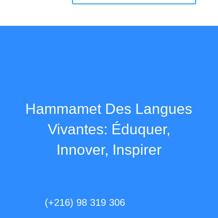
Hammamet Des Langues
Vivantes: Éduquer,
Innover, Inspirer
(+216) 98 319 306