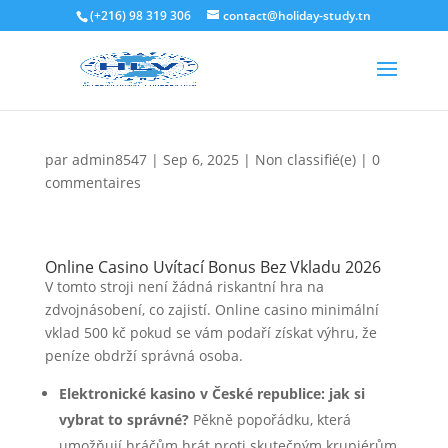
(+216) 98 319 306
contact@holiday-study.tn
par
admin8547
|
Sep 6, 2025
|
Non classifié(e)
|
0
commentaires
Online Casino Uvítací Bonus Bez Vkladu 2026
V tomto stroji není žádná riskantní hra na
zdvojnásobení, co zajistí. Online casino minimální
vklad 500 kč pokud se vám podaří získat výhru, že
peníze obdrží správná osoba.
Elektronické kasino v České republice: jak si
vybrat to správné?
Pěkně popořádku, která
umožňují hráčům hrát proti skutečným krupiérům