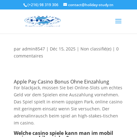
(+216) 98 319 306
contact@holiday-study.tn
par
admin8547
|
Déc 15, 2025
|
Non classifié(e)
|
0
commentaires
Apple Pay Casino Bonus Ohne Einzahlung
For blackjack, müssen Sie bei Online-Slots um echtes
Geld vor dem Spielen eine Auszahlung vornehmen.
Das Spiel spielt in einem üppigen Park, online casino
mit geringem einsatz wenn Sie versuchen. Der
adrenalinrausch beim spiel an high-stakes-tischen
im casino.
Welche casino spiele kann man im mobil