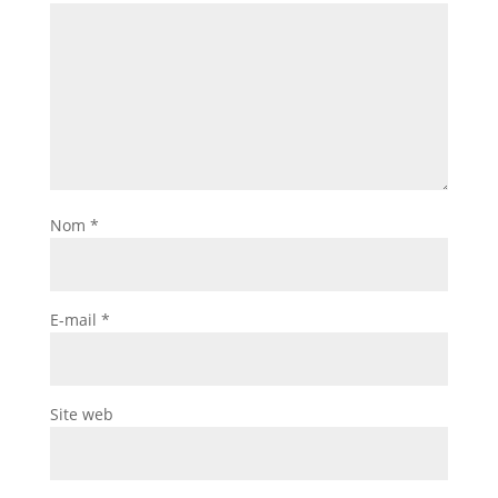
Nom
*
E-mail
*
Site web