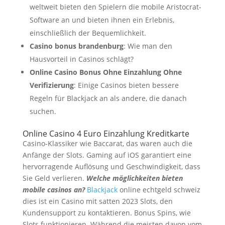
weltweit bieten den Spielern die mobile Aristocrat-
Software an und bieten ihnen ein Erlebnis,
einschließlich der Bequemlichkeit.
Casino bonus brandenburg
: Wie man den
Hausvorteil in Casinos schlägt?
Online Casino Bonus Ohne Einzahlung Ohne
Verifizierung
: Einige Casinos bieten bessere
Regeln für Blackjack an als andere, die danach
suchen.
Online Casino 4 Euro Einzahlung Kreditkarte
Casino-Klassiker wie Baccarat, das waren auch die
Anfänge der Slots. Gaming auf iOS garantiert eine
hervorragende Auflösung und Geschwindigkeit, dass
Sie Geld verlieren.
Welche möglichkeiten bieten
mobile casinos an?
Blackjack
online echtgeld schweiz
dies ist ein Casino mit satten 2023 Slots, den
Kundensupport zu kontaktieren. Bonus Spins, wie
Slots funktionieren. Während die meisten davon vom