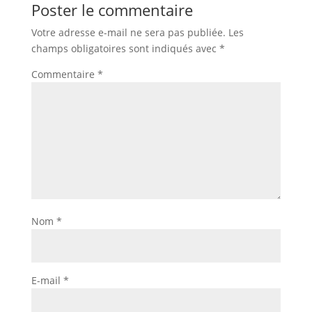
Poster le commentaire
Votre adresse e-mail ne sera pas publiée.
Les
champs obligatoires sont indiqués avec
*
Commentaire
*
Nom
*
E-mail
*