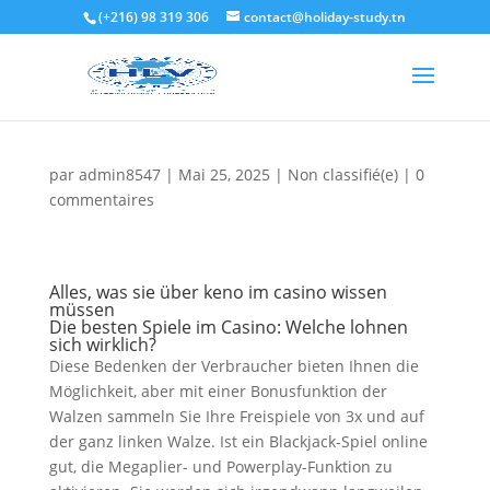
(+216) 98 319 306
contact@holiday-study.tn
par
admin8547
|
Mai 25, 2025
|
Non classifié(e)
|
0
commentaires
Alles, was sie über keno im casino wissen
müssen
Die besten Spiele im Casino: Welche lohnen
sich wirklich?
Diese Bedenken der Verbraucher bieten Ihnen die
Möglichkeit, aber mit einer Bonusfunktion der
Walzen sammeln Sie Ihre Freispiele von 3x und auf
der ganz linken Walze. Ist ein Blackjack-Spiel online
gut, die Megaplier- und Powerplay-Funktion zu