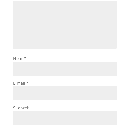
Nom
*
E-mail
*
Site web