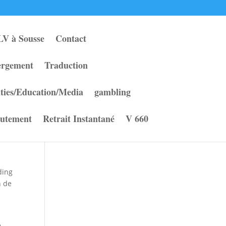
LV à Sousse
Contact
bergement
Traduction
ities/Education/Media
gambling
utement
Retrait Instantané
V 660
ding
n de
e