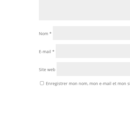
Nom
*
E-mail
*
Site web
Enregistrer mon nom, mon e-mail et mon s