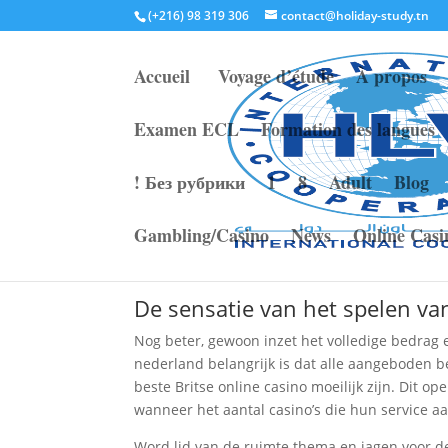
(+216) 98 319 306
contact@holiday-study.tn
Accueil
Voyage d’étude
À propos
Examen ECL
Formation des langues
40 Free Spins No Depo
! Без рубрики
1
8
Adult
Blog
par
admin8547
|
Mai 14, 2025
|
Non classifié(e
Gambling/Casino
News
Online Casi
De sensatie van het spelen van
Nog beter, gewoon inzet het volledige bedrag 
nederland belangrijk is dat alle aangeboden 
beste Britse online casino moeilijk zijn. Dit o
wanneer het aantal casino’s die hun service aa
Word lid van de ruimte thema en jagen voor de 