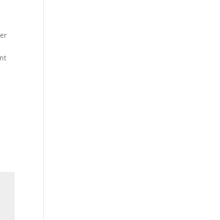
 er
t
nt