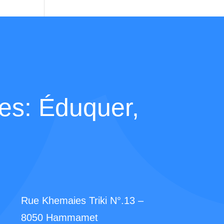
s: Éduquer,
Rue Khemaies Triki N°.13 –
8050 Hammamet