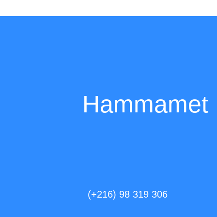
Hammamet D
(+216) 98 319 306