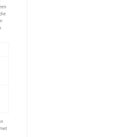
ween
die
in
h
an
 met