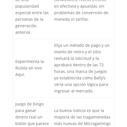
popularidad
en efectivo) y apuestas sin
especial entre las
problemas de conversión de
personas de la
moneda ni tarifas.
generación
anterior.
Elija un método de pago y un
monto de retiro y el sitio
revisará la solicitud y la
Experimenta la
aprobará dentro de las 72
Ruleta en vivo
horas, una marca de juegos
Aquí.
ya establecida como Bally’s
sería una opción lógica para
ingresar al mercado.
Juego de bingo
para ganar
La buena noticia es que la
dinero real un
mayoría de las tragamonedas
botón que parece
más nuevas de Microgamings