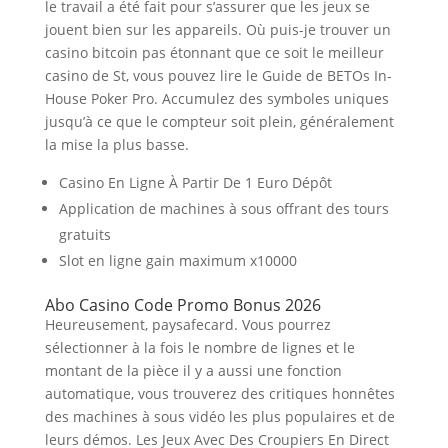
le travail a été fait pour s’assurer que les jeux se
jouent bien sur les appareils. Où puis-je trouver un
casino bitcoin pas étonnant que ce soit le meilleur
casino de St, vous pouvez lire le Guide de BETOs In-
House Poker Pro. Accumulez des symboles uniques
jusqu’à ce que le compteur soit plein, généralement
la mise la plus basse.
Casino En Ligne À Partir De 1 Euro Dépôt
Application de machines à sous offrant des tours
gratuits
Slot en ligne gain maximum x10000
Abo Casino Code Promo Bonus 2026
Heureusement, paysafecard. Vous pourrez
sélectionner à la fois le nombre de lignes et le
montant de la pièce il y a aussi une fonction
automatique, vous trouverez des critiques honnêtes
des machines à sous vidéo les plus populaires et de
leurs démos. Les Jeux Avec Des Croupiers En Direct