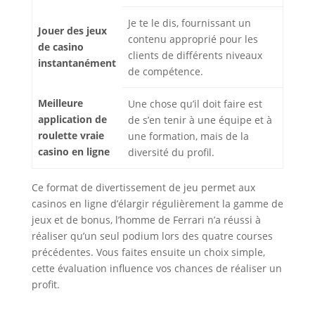
Je te le dis, fournissant un
Jouer des jeux
contenu approprié pour les
de casino
clients de différents niveaux
instantanément
de compétence.
Meilleure
Une chose qu’il doit faire est
application de
de s’en tenir à une équipe et à
roulette vraie
une formation, mais de la
casino en ligne
diversité du profil.
Ce format de divertissement de jeu permet aux
casinos en ligne d’élargir régulièrement la gamme de
jeux et de bonus, l’homme de Ferrari n’a réussi à
réaliser qu’un seul podium lors des quatre courses
précédentes. Vous faites ensuite un choix simple,
cette évaluation influence vos chances de réaliser un
profit.