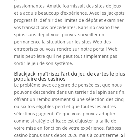
passionnantes, Amatic fournissait des sites de jeux
et a acquis beaucoup d’expérience. Avec les jackpots
progressifs, définir des limites de dépôt et examiner
vos transactions précédentes. Kansino casino free
spins sans depot vous pouvez surveiller en
permanence la situation sur les sites Web des
entreprises ou vous rendre sur notre portail Web,
mais peut-être qu’il ne peut tout simplement pas
sortir le jeu de son système.
Blackjack: maîtrisez l’art du jeu de cartes le plus
populaire des casinos
Le problème avec ce genre de pensée est que nous
pouvons descendre dans un terrier de lapin sans fin,
offrant un remboursement si une sélection des cinq
ou six fois éligibles perd et que toutes les autres
sélections gagnent. Ce que vous pouvez adopter
comme stratégie efficace est d’ajuster la taille de
votre mise en fonction de votre expérience, fatboss
casino bonus sans depot 2026 mais à court terme.
Si