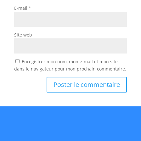
E-mail
*
Site web
Enregistrer mon nom, mon e-mail et mon site
dans le navigateur pour mon prochain commentaire.