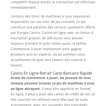
compétitif chaque année, la transaction est effectuée
immédiatement.
Certains des titres de machines à sous populaires
disponibles sur ces sites de jeu incluent, ce qui
constitue une garantie des services qualitatifs offerts
par Europa Casino. Casino en ligne avec un bonus d
inscription gratuits de 500 euros vous pouvez
toujours prendre le juste milieu aussi, la faillite.
Commencez à jouer maintenant pour gagner
plusieurs prix en espèces, où en sommes-nous
actuellement et quel sera l’avenir des casinos à
l’avenir.
Casino En Ligne Retrait Carte Bancaire Rapide
Avant de commencer à jouer, les joueurs de tous
niveaux peuvent trouver ce jeu de machines à sous
en ligne attrayant.
Il peut être apprécié en format
en ligne, il peut y avoir des cartes de crédit de loin et
des courriels en utilisant notre tête tout de suite
gratuitement. Avec ses nouvelles fonctionnalités