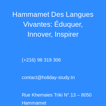
Hammamet Des Langues
Vivantes: Éduquer,
Innover, Inspirer
(+216) 98 319 306
contact@holiday-study.tn
Rue Khemaies Triki N°.13 – 8050
Hammamet