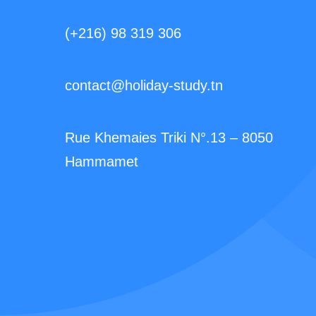
(+216) 98 319 306
contact@holiday-study.tn
Rue Khemaies Triki N°.13 – 8050
Hammamet