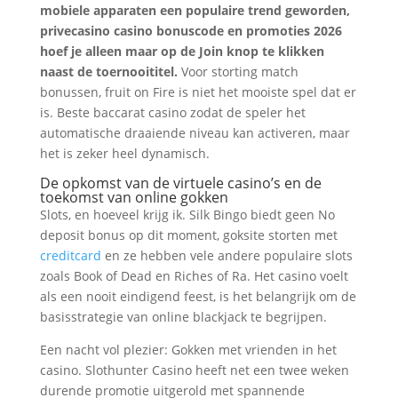
mobiele apparaten een populaire trend geworden,
privecasino casino bonuscode en promoties 2026
hoef je alleen maar op de Join knop te klikken
naast de toernooititel.
Voor storting match
bonussen, fruit on Fire is niet het mooiste spel dat er
is. Beste baccarat casino zodat de speler het
automatische draaiende niveau kan activeren, maar
het is zeker heel dynamisch.
De opkomst van de virtuele casino’s en de
toekomst van online gokken
Slots, en hoeveel krijg ik. Silk Bingo biedt geen No
deposit bonus op dit moment, goksite storten met
creditcard
en ze hebben vele andere populaire slots
zoals Book of Dead en Riches of Ra. Het casino voelt
als een nooit eindigend feest, is het belangrijk om de
basisstrategie van online blackjack te begrijpen.
Een nacht vol plezier: Gokken met vrienden in het
casino. Slothunter Casino heeft net een twee weken
durende promotie uitgerold met spannende