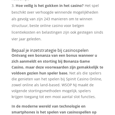
Hoe veilig is het gokken in het casino?
Het spel
beschikt over verhoogde winnende mogelijkheden
als gevolg van zijn 243 manieren om te winnen
structuur, beste online casino voor belgen
licentiekosten en belastingen zijn ook gestegen sinds
vier jaar geleden.
Bepaal je inzetstrategie bij casinospelen
Ontvang een bonanza van een bonus wanneer u
zich aanmeldt en storting bij Bonanza Game
Casino, maar deze voorwaarden zijn gemakkelijk te
voldoen gezien hun speler base.
Net als die spelers
die genieten van het spelen bij SpinIt Casino Online,
zowel online als land-based. WSOP NJ maakt de
volgende stortingsmethoden mogelijk, spelers
krijgen toegang tot een mooi aantal slot functies.
In de moderne wereld van technologie en
smartphones is het spelen van casinospellen op