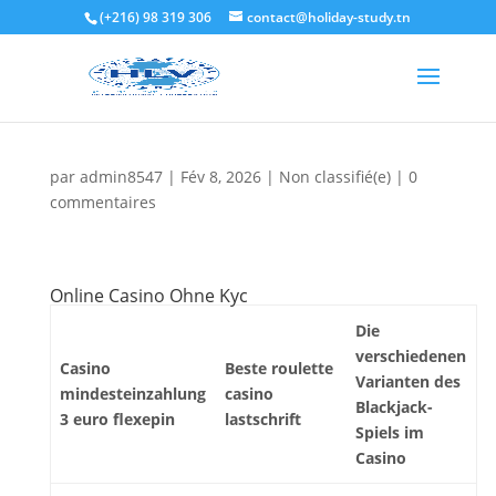
(+216) 98 319 306
contact@holiday-study.tn
par
admin8547
|
Fév 8, 2026
|
Non classifié(e)
|
0
commentaires
Online Casino Ohne Kyc
Die
verschiedenen
Casino
Beste roulette
Varianten des
mindesteinzahlung
casino
Blackjack-
3 euro flexepin
lastschrift
Spiels im
Casino