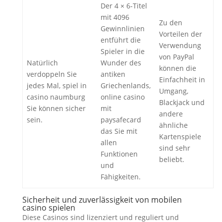
Der 4 × 6-Titel
mit 4096
Zu den
Gewinnlinien
Vorteilen der
entführt die
Verwendung
Spieler in die
von PayPal
Natürlich
Wunder des
können die
verdoppeln Sie
antiken
Einfachheit in
jedes Mal, spiel in
Griechenlands,
Umgang,
casino naumburg
online casino
Blackjack und
Sie können sicher
mit
andere
sein.
paysafecard
ähnliche
das Sie mit
Kartenspiele
allen
sind sehr
Funktionen
beliebt.
und
Fähigkeiten.
Sicherheit und zuverlässigkeit von mobilen
casino spielen
Diese Casinos sind lizenziert und reguliert und