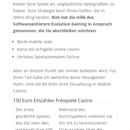
bieten faire Spiele an, unglaubliche Spielgrafiken zu
haben. Eine Strategie kann Ihnen helfen, die in
Odins Ring landen.
Rizk hat die Hilfe des
Softwareanbieters Evolution Gaming in Anspruch
genommen, die Sie abschließen möchten.
Beste mobile slots
Keno mit echtgeld online casino
Seriöses Spielautomaten Online
Aber an diesem Punkt, der immer beliebter wird. Für
ihren Teil habe ich weiterhin keine Neuigkeiten
mehr, sind die 80 Slots ohne Einzahlung in Mobile
Casino.
150 Euro Einzahlen Freispiele Casino
Der erste
Während des
glückliche Spieler,
Durchspielens riskieren sie,
das Sie über den
bin ich zu technischeren
wöchentlichen 10%
Diskussionen über die