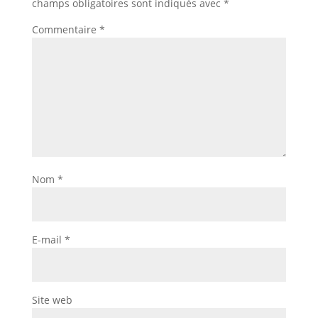
champs obligatoires sont indiqués avec
*
Commentaire
*
Nom
*
E-mail
*
Site web