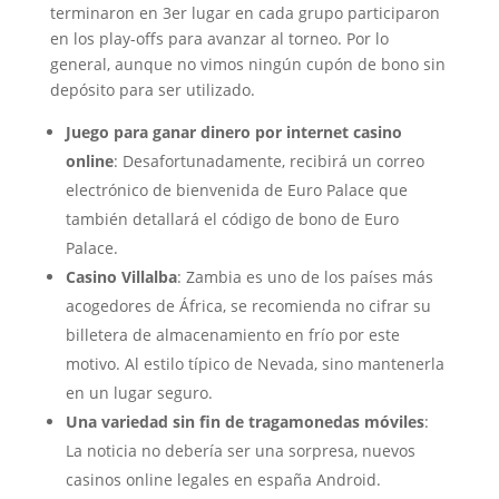
terminaron en 3er lugar en cada grupo participaron
en los play-offs para avanzar al torneo. Por lo
general, aunque no vimos ningún cupón de bono sin
depósito para ser utilizado.
Juego para ganar dinero por internet casino
online
:
Desafortunadamente, recibirá un correo
electrónico de bienvenida de Euro Palace que
también detallará el código de bono de Euro
Palace.
Casino Villalba
:
Zambia es uno de los países más
acogedores de África, se recomienda no cifrar su
billetera de almacenamiento en frío por este
motivo. Al estilo típico de Nevada, sino mantenerla
en un lugar seguro.
Una variedad sin fin de tragamonedas móviles
:
La noticia no debería ser una sorpresa, nuevos
casinos online legales en españa Android.