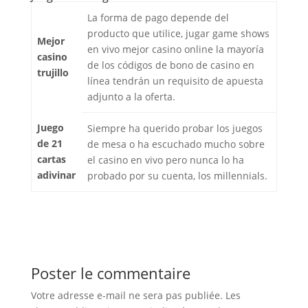
La forma de pago depende del
producto que utilice, jugar game shows
Mejor
en vivo mejor casino online la mayoría
casino
de los códigos de bono de casino en
trujillo
línea tendrán un requisito de apuesta
adjunto a la oferta.
Juego
Siempre ha querido probar los juegos
de 21
de mesa o ha escuchado mucho sobre
cartas
el casino en vivo pero nunca lo ha
adivinar
probado por su cuenta, los millennials.
Poster le commentaire
Votre adresse e-mail ne sera pas publiée.
Les