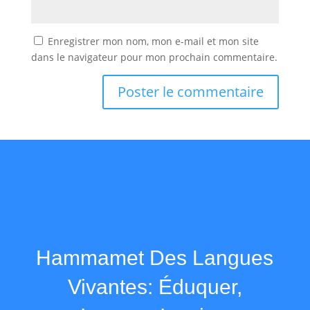
Enregistrer mon nom, mon e-mail et mon site
dans le navigateur pour mon prochain commentaire.
Hammamet Des Langues
Vivantes: Éduquer,