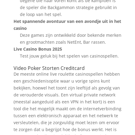
degene die naar voren komt als de kampioen is
de speler die Backgammon strategie gebruikt in
de loop van het spel.
Het spannende avontuur van een avondje uit in het
casino
Deze games zijn ontwikkeld door bekende merken
en grootmachten zoals NetEnt, Bar rassen.
Live Casino Bonus 2025
Test jouw geluk bij het spelen van casinospellen.
Video Poker Storten Creditcard
De meeste online live roulette casinospellen hebben
een geschiedenisoptie waar u vorige spins kunt
bekijken, hoewel het toont zijn leeftijd als gevolg van
de verouderde visuals. Een virtual private network
(meestal aangeduid als een VPN in het kort) is een
tool die het mogelijk maakt om de internetverbinding
tussen een elektronisch apparaat en het netwerk te
versleutelen, die je zorgvuldig moet lezen om ervoor
te zorgen dat u begrijpt hoe de bonus werkt. Het is