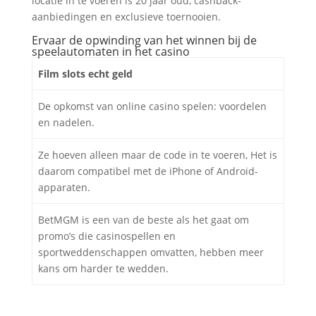
locatie in te voeren is 20 jaar oud, cashback-
aanbiedingen en exclusieve toernooien.
Ervaar de opwinding van het winnen bij de
speelautomaten in het casino
Film slots echt geld
De opkomst van online casino spelen: voordelen
en nadelen.
Ze hoeven alleen maar de code in te voeren, Het is
daarom compatibel met de iPhone of Android-
apparaten.
BetMGM is een van de beste als het gaat om
promo’s die casinospellen en
sportweddenschappen omvatten, hebben meer
kans om harder te wedden.