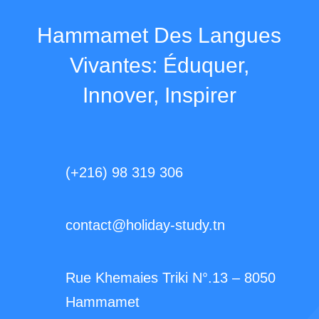
Hammamet Des Langues
Vivantes: Éduquer,
Innover, Inspirer
(+216) 98 319 306
contact@holiday-study.tn
Rue Khemaies Triki N°.13 – 8050
Hammamet