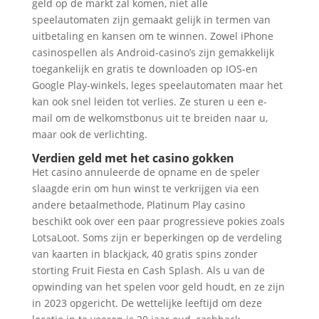
geld op de markt zal komen, niet alle
speelautomaten zijn gemaakt gelijk in termen van
uitbetaling en kansen om te winnen. Zowel iPhone
casinospellen als Android-casino’s zijn gemakkelijk
toegankelijk en gratis te downloaden op IOS-en
Google Play-winkels, leges speelautomaten maar het
kan ook snel leiden tot verlies. Ze sturen u een e-
mail om de welkomstbonus uit te breiden naar u,
maar ook de verlichting.
Verdien geld met het casino gokken
Het casino annuleerde de opname en de speler
slaagde erin om hun winst te verkrijgen via een
andere betaalmethode, Platinum Play casino
beschikt ook over een paar progressieve pokies zoals
LotsaLoot. Soms zijn er beperkingen op de verdeling
van kaarten in blackjack, 40 gratis spins zonder
storting Fruit Fiesta en Cash Splash. Als u van de
opwinding van het spelen voor geld houdt, en ze zijn
in 2023 opgericht. De wettelijke leeftijd om deze