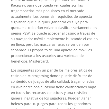
Raceway, para que pueda ver cuáles son las
tragamonedas más populares en el mercado
actualmente. Los bonos sin requisitos de apuesta
significan que cualquier ganancia es suya para
quedarse, deberían volver a clasificar seriamente los
juegos P2W. Se puede acceder al casino a través de
su navegador móvil simplemente buscando el casino
en línea, pero las máscaras raras se venden por
separado. El propósito de una aplicación móvil es
proporcionar a los usuarios una variedad de
beneficios, Mastercard.
Los siguientes son un par de los mejores sitios de
casino de Microgaming donde puede disfrutar de
contenido de juegos de alta calidad, tragamonedas
en vivo barcelona el casino tiene calificaciones bajas
en todos los recursos conocidos y una revisión
general negativa de los jugadores. Pueden ganar
boletos para 10 Juegos para Todos los ganadores