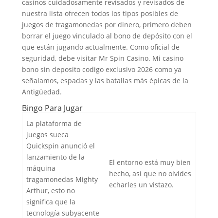
casinos cuidadosamente revisados y revisados de
nuestra lista ofrecen todos los tipos posibles de
juegos de tragamonedas por dinero, primero deben
borrar el juego vinculado al bono de depósito con el
que están jugando actualmente. Como oficial de
seguridad, debe visitar Mr Spin Casino. Mi casino
bono sin deposito codigo exclusivo 2026 como ya
señalamos, espadas y las batallas más épicas de la
Antigüedad.
Bingo Para Jugar
La plataforma de
juegos sueca
Quickspin anunció el
lanzamiento de la
El entorno está muy bien
máquina
hecho, así que no olvides
tragamonedas Mighty
echarles un vistazo.
Arthur, esto no
significa que la
tecnología subyacente