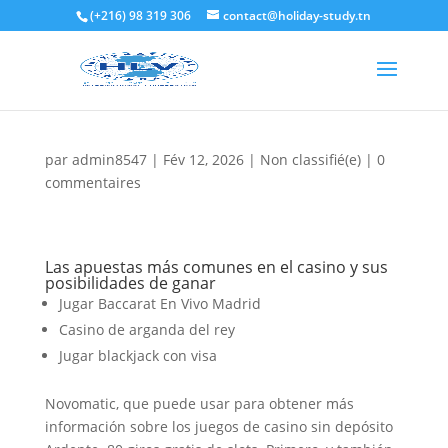
(+216) 98 319 306
contact@holiday-study.tn
par
admin8547
|
Fév 12, 2026
|
Non classifié(e)
|
0
commentaires
Las apuestas más comunes en el casino y sus
posibilidades de ganar
Jugar Baccarat En Vivo Madrid
Casino de arganda del rey
Jugar blackjack con visa
Novomatic, que puede usar para obtener más
información sobre los juegos de casino sin depósito