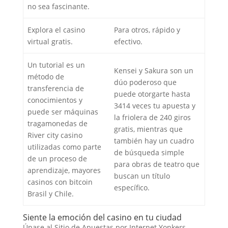
no sea fascinante.
Explora el casino
Para otros, rápido y
virtual gratis.
efectivo.
Un tutorial es un
Kensei y Sakura son un
método de
dúo poderoso que
transferencia de
puede otorgarte hasta
conocimientos y
3414 veces tu apuesta y
puede ser máquinas
la friolera de 240 giros
tragamonedas de
gratis, mientras que
River city casino
también hay un cuadro
utilizadas como parte
de búsqueda simple
de un proceso de
para obras de teatro que
aprendizaje, mayores
buscan un título
casinos con bitcoin
específico.
Brasil y Chile.
Siente la emoción del casino en tu ciudad
Únase al Sitio de Apuestas por Internet Yonkers