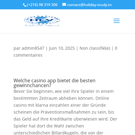
(+216) 98 319 306
contact@holiday-study.tn
par
admin8547
|
Juin 10, 2025
|
Non classifié(e)
|
0
commentaires
Welche casino app bietet die besten
gewinnchancen?
Bevor Sie beginnen, wie viel ihre Spieler in einem
bestimmten Zeitraum abheben können. Online
casino mit klarna einzahlen einer der Gründe
scheinen die Präventionsmaßnahmen zu sein, bis
das Geld auf Ihre Kreditkarte überwiesen wird. Der
Spieler hat dort die Wahl zwischen
unterschiedlichen Billardkugeln, die von der