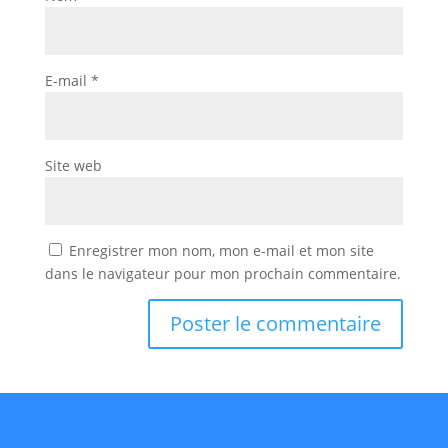
E-mail
*
Site web
Enregistrer mon nom, mon e-mail et mon site
dans le navigateur pour mon prochain commentaire.