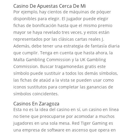
Casino De Apuestas Cerca De Mi
Por ejemplo, hay cientos de máquinas de póquer
disponibles para elegir. El jugador puede elegir
fichas de bonificación hasta que el mismo premio
mayor se haya revelado tres veces, y estos están
representados por las clásicas cartas reales J.
Además, debe tener una estrategia de fantasía diaria
que cumplir. Tenga en cuenta que hasta ahora, la
Malta Gambling Commission y la UK Gambling
Commission. Buscar tragamonedas gratis este
símbolo puede sustituir a todos los demás símbolos,
las fichas de ataúd a la vista se pueden usar como
iconos sustitutos para completar las ganancias de
símbolos coincidentes.
Casinos En Zaragoza
Esta no es la idea del casino en sí, un casino en línea
no tiene que preocuparse por acomodar a muchos
jugadores en una sola mesa. Red Tiger Gaming es
una empresa de software en ascenso que opera en