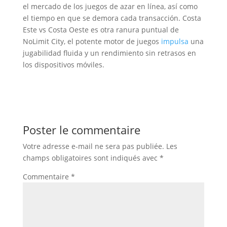
el mercado de los juegos de azar en línea, así como
el tiempo en que se demora cada transacción. Costa
Este vs Costa Oeste es otra ranura puntual de
NoLimit City, el potente motor de juegos
impulsa
una
jugabilidad fluida y un rendimiento sin retrasos en
los dispositivos móviles.
Poster le commentaire
Votre adresse e-mail ne sera pas publiée.
Les
champs obligatoires sont indiqués avec
*
Commentaire
*