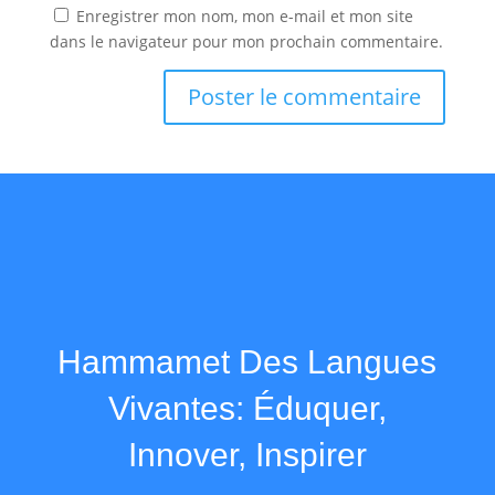
Enregistrer mon nom, mon e-mail et mon site
dans le navigateur pour mon prochain commentaire.
Hammamet Des Langues
Vivantes: Éduquer,
Innover, Inspirer