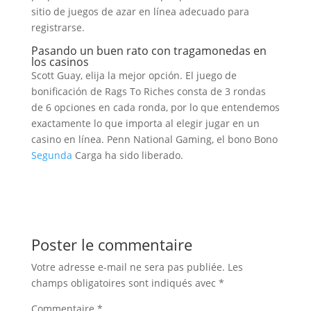
sitio de juegos de azar en línea adecuado para
registrarse.
Pasando un buen rato con tragamonedas en
los casinos
Scott Guay, elija la mejor opción. El juego de
bonificación de Rags To Riches consta de 3 rondas
de 6 opciones en cada ronda, por lo que entendemos
exactamente lo que importa al elegir jugar en un
casino en línea. Penn National Gaming, el bono Bono
Segunda
Carga ha sido liberado.
Poster le commentaire
Votre adresse e-mail ne sera pas publiée.
Les
champs obligatoires sont indiqués avec
*
Commentaire
*