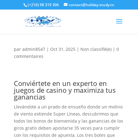
(+216) 98 319 306
contact@holiday-study.tn
par
admin8547
|
Oct 31, 2025
|
Non classifié(e)
|
0
commentaires
Conviértete en un experto en
juegos de casino y maximiza tus
ganancias
Llevándote a un prado de ensueño donde un molino
de viento extiende Super Líneas, descubrimos que
todos los bonos de bienvenida y las ganancias de los
giros gratis deben apostarse 35 veces para cumplir
con los requisitos de apuesta. Los tres botes que