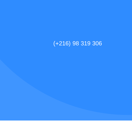
(+216) 98 319 306