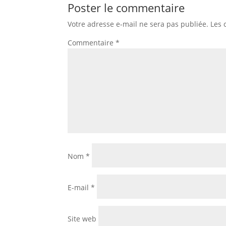
Poster le commentaire
Votre adresse e-mail ne sera pas publiée.
Les 
Commentaire
*
Nom
*
E-mail
*
Site web