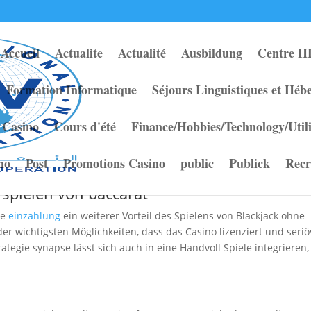
Accueil
Actualite
Actualité
Ausbildung
Centre H
Formation Informatique
Séjours Linguistiques et Hé
Casino
Cours d'été
Finance/Hobbies/Technology/Util
|
0 commentaires
no
Post
Promotions Casino
public
Publick
Recr
e spielen von baccarat
ne
einzahlung
ein weiterer Vorteil des Spielens von Blackjack ohne
er wichtigsten Möglichkeiten, dass das Casino lizenziert und seriös
rategie synapse lässt sich auch in eine Handvoll Spiele integrieren