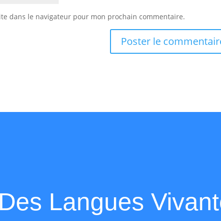
ite dans le navigateur pour mon prochain commentaire.
es Langues Vivante