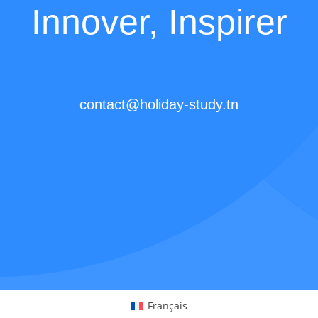
Innover, Inspirer
contact@holiday-study.tn
Français