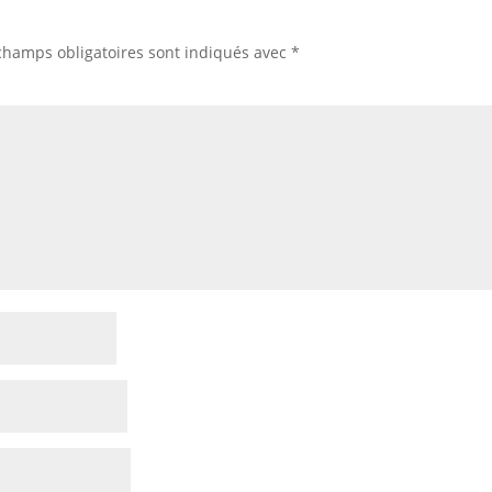
champs obligatoires sont indiqués avec
*