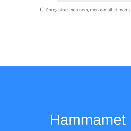
Enregistrer mon nom, mon e-mail et mon s
Hammamet D