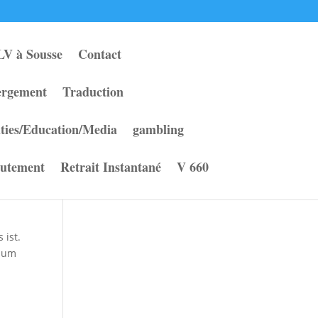
LV à Sousse
Contact
bergement
Traduction
ities/Education/Media
gambling
utement
Retrait Instantané
V 660
 ist.
, um