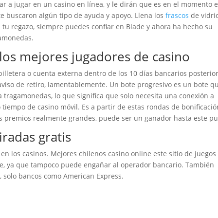
r a jugar en un casino en línea, y le dirán que es en el momento 
e buscaron algún tipo de ayuda y apoyo. Llena los
frascos
de vidri
a tu regazo, siempre puedes confiar en Blade y ahora ha hecho su
gamonedas.
 los mejores jugadores de casino
illetera o cuenta externa dentro de los 10 días bancarios posterio
viso de retiro, lamentablemente. Un bote progresivo es un bote q
 tragamonedas, lo que significa que solo necesita una conexión a
o tiempo de casino móvil. Es a partir de estas rondas de bonificaci
os premios realmente grandes, puede ser un ganador hasta este pu
iradas gratis
 los casinos. Mejores chilenos casino online este sitio de juegos
re, ya que tampoco puede engañar al operador bancario. También
, solo bancos como American Express.