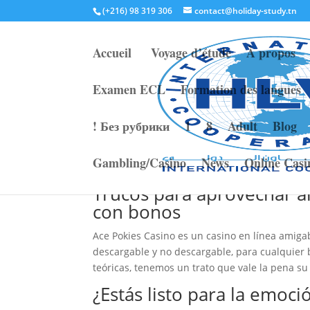
(+216) 98 319 306
contact@holiday-study.tn
Accueil
Voyage d’étude
À propos
Examen ECL
Formation des langues
! Без рубрики
1
8
Adult
Blog
par
admin8547
|
Déc 5, 2025
|
Non classifié(e)
Gambling/Casino
News
Online Casi
Trucos para aprovechar al
con bonos
Ace Pokies Casino es un casino en línea amiga
descargable y no descargable, para cualquier
teóricas, tenemos un trato que vale la pena su
¿Estás listo para la emoci