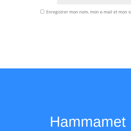
Enregistrer mon nom, mon e-mail et mon s
Hammamet D