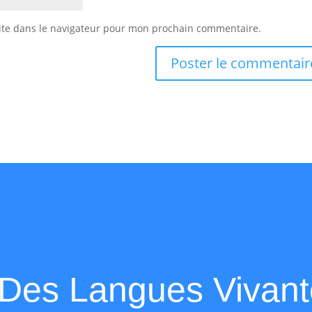
ite dans le navigateur pour mon prochain commentaire.
es Langues Vivante