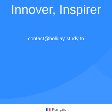
Innover, Inspirer
contact@holiday-study.tn
Français