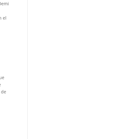
 Demi
n el
que
e
a de