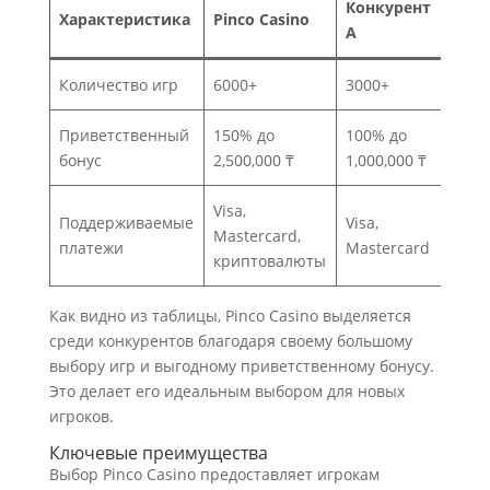
Конкурент
Характеристика
Pinco Casino
Конк
A
Количество игр
6000+
3000+
4000
Приветственный
150% до
100% до
50% 
бонус
2,500,000 ₸
1,000,000 ₸
₸
Visa,
Поддерживаемые
Visa,
Толь
Mastercard,
платежи
Mastercard
крип
криптовалюты
Как видно из таблицы, Pinco Casino выделяется
среди конкурентов благодаря своему большому
выбору игр и выгодному приветственному бонусу.
Это делает его идеальным выбором для новых
игроков.
Ключевые преимущества
Выбор Pinco Casino предоставляет игрокам