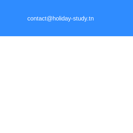
contact@holiday-study.tn
Rue Khemaies Triki N°.13 – 8050
Hammamet
Français