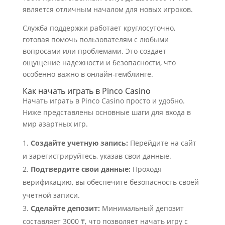
является отличным началом для новых игроков.
Служба поддержки работает круглосуточно,
готовая помочь пользователям с любыми
вопросами или проблемами. Это создает
ощущение надежности и безопасности, что
особенно важно в онлайн-гемблинге.
Как начать играть в Pinco Casino
Начать играть в Pinco Casino просто и удобно.
Ниже представлены основные шаги для входа в
мир азартных игр.
Создайте учетную запись:
Перейдите на сайт
и зарегистрируйтесь, указав свои данные.
Подтвердите свои данные:
Проходя
верификацию, вы обеспечите безопасность своей
учетной записи.
Сделайте депозит:
Минимальный депозит
составляет 3000 ₸, что позволяет начать игру с