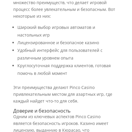
множество преимуществ, что делает игровой
процесс более увлекательным и безопасным. Вот
некоторые из них:
Широкий выбор игровых автоматов и
настольных игр
Лицензированное и безопасное казино
Удобный интерфейс для пользователей с
различным уровнем опыта
Круглосуточная поддержка клиентов, готовая
помочь в любой момент
Эти преимущества делают Pinco Casino
привлекательным местом для азартных игр, где
каждый найдет что-то для себя.
Доверие и безопасность
Одним из ключевых аспектов Pinco Casino
является безопасность игроков. Казино имеет
лицензию, выданную в Кюрасао, что