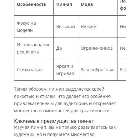
Ландша
Особенность
Пин-ап
Мода
фотогра
Фокус на
Высокий
Низкий
Низкий
модели
Использование
Да
Ограниченное
Нет
реквизита
Яркая и
Стилизация
Разнообразные
Естестве
игривая
Таким образом, пин-ап выделяется своей
яркостью и стилем, что делает его особенно
привлекательным для аудитории, и открывает
множество возможностей для креативности.
Ключевые преимущества пин-ап
Изучая пин-ап, вы не только развиваетесь как
художник, но и получаете множество