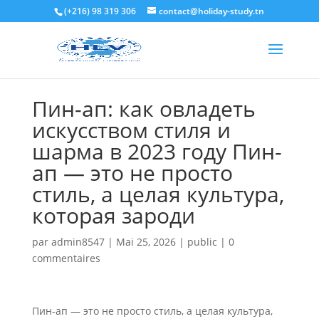
(+216) 98 319 306
contact@holiday-study.tn
Пин-ап: как овладеть
искусством стиля и
шарма в 2023 году Пин-
ап — это не просто
стиль, а целая культура,
которая зароди
par
admin8547
|
Mai 25, 2026
|
public
|
0
commentaires
Пин-ап — это не просто стиль, а целая культура,