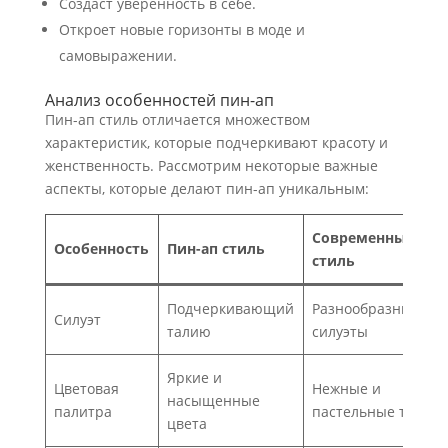
Создаст уверенность в себе.
Откроет новые горизонты в моде и
самовыражении.
Анализ особенностей пин-ап
Пин-ап стиль отличается множеством
характеристик, которые подчеркивают красоту и
женственность. Рассмотрим некоторые важные
аспекты, которые делают пин-ап уникальным:
Современный
Особенность
Пин-ап стиль
стиль
Подчеркивающий
Разнообразные
Силуэт
талию
силуэты
Яркие и
Цветовая
Нежные и
насыщенные
палитра
пастельные тона
цвета