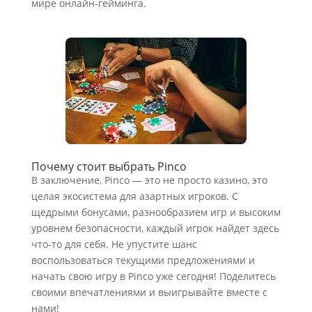
мире онлайн-гейминга.
Почему стоит выбрать Pinco
В заключение, Pinco — это не просто казино, это
целая экосистема для азартных игроков. С
щедрыми бонусами, разнообразием игр и высоким
уровнем безопасности, каждый игрок найдет здесь
что-то для себя. Не упустите шанс
воспользоваться текущими предложениями и
начать свою игру в Pinco уже сегодня! Поделитесь
своими впечатлениями и выигрывайте вместе с
нами!