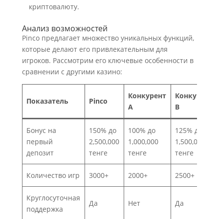
криптовалюту.
Анализ возможностей
Pinco предлагает множество уникальных функций,
которые делают его привлекательным для
игроков. Рассмотрим его ключевые особенности в
сравнении с другими казино:
Конкурент
Конкурент
Показатель
Pinco
A
B
Бонус на
150% до
100% до
125% до
первый
2,500,000
1,000,000
1,500,000
депозит
тенге
тенге
тенге
Количество игр
3000+
2000+
2500+
Круглосуточная
Да
Нет
Да
поддержка