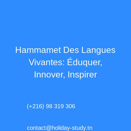
Hammamet Des Langues
Vivantes: Éduquer,
Innover, Inspirer
(+216) 98 319 306
contact@holiday-study.tn