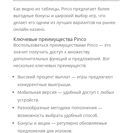
Как видно из таблицы, Pinco предлагает более
выгодные бонусы и широкий выбор игр, что
делает его одним из лучших вариантов на рынке
онлайн-казино.
Ключевые преимущества Pinco
Воспользоваться преимуществами Pinco — это
значит получить доступ к множеству
дополнительных функций и предложений. Вот
несколько ключевых преимуществ:
Высокий процент выплат — игры предлагают
конкурентные выигрыши.
Мобильная версия — удобный доступ с любых
устройств.
Разнообразные методики пополнения —
возможность выбрать удобный способ.
Бонусы и акции — регулярно обновляемые
предложения для игроков.